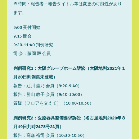
※時間・報告者・報告タイトル等は変更の可能性があり
ます。
9:00 受付開始
9:15 開会
9:20-11:40 判例研究
司 会：藤岡 毅 会員
判例研究1：大阪グループホーム訴訟（大阪地判2021年１
月20日判例集未登載）
報告：辻川 圭乃 会員（9:20-9:40）
報告：勝山 教子 会員（9:40-10:00）
質疑（フロアを交えて）（10:00-10:30）
判例研究2：医療器具整備要求訴訟（名古屋地判2020年８
月19日判時2478号24頁）
報告：高森 裕司 会員（10:30-10:50）