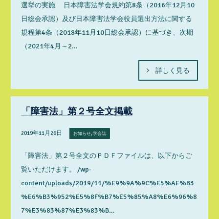
選挙の実施 日本障害法学会規約第8条（2016年12月10
日総会承認）及び日本障害法学会役員選出方法に関する
規程第4条（2018年11月10日総会承認）に基づき、次期
（2021年4月～2…
詳しく見る
「障害法」第２号全文掲載
2019年11月26日
お知らせ, 学会誌
「障害法」第２号全文のＰＤＦファイルは、以下からご
覧いただけます。 /wp-
content/uploads/2019/11/%E9%9A%9C%E5%AE%B3
%E6%B3%952%E5%8F%B7%E5%85%A8%E6%96%8
7%E3%83%87%E3%83%B…